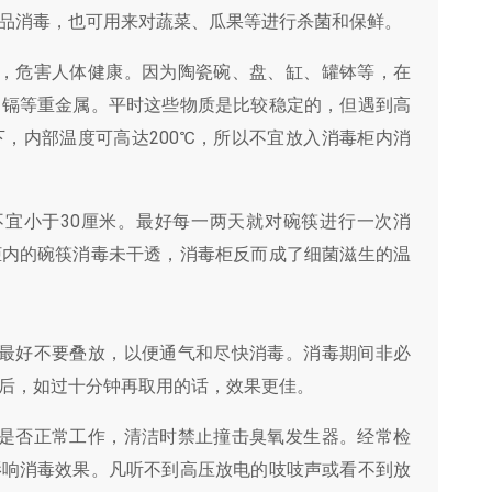
品消毒，也可用来对蔬菜、瓜果等进行杀菌和保鲜。
质，危害人体健康。因为陶瓷碗、盘、缸、罐钵等，在
、镉等重金属。平时这些物质是比较稳定的，但遇到高
，内部温度可高达200℃，所以不宜放入消毒柜内消
不宜小于30厘米。最好每一两天就对碗筷进行一次消
柜内的碗筷消毒未干透，消毒柜反而成了细菌滋生的温
，最好不要叠放，以便通气和尽快消毒。消毒期间非必
后，如过十分钟再取用的话，效果更佳。
器是否正常工作，清洁时禁止撞击臭氧发生器。经常检
影响消毒效果。凡听不到高压放电的吱吱声或看不到放