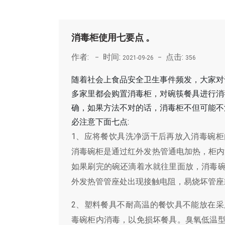
消毒柜使用七要点 。
作者:
时间:
点击:
2021-09-26
356
随着社会上食品安全卫生事件频发，大家对
多家里都会购置消毒柜，对碗筷餐具进行消
确，如果方法不对的话，消毒柜不但可能不
必注意下面七点:
1、应将餐饮具洗净沥干后再放入消毒碗
消毒碗柜是通过红外发热管通电加热，柜内温
如果刷完的碗还滴着水就往里面放，消毒
外发热管管座处出现接触电阻，易烧坏管座
2、塑料餐具不耐高温的餐饮具不能放在
毒碗柜内消毒，以免损坏餐具。臭氧低温